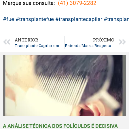
Marque sua consulta:
(41) 3079-2282⠀⠀⠀
⠀⠀
#fue
#transplantefue
#transplantecapilar
#transplan
ANTERIOR
PRÓXIMO
Transplante Capilar em Curitiba: Principais dúvidas e como é o transplante de cabelos
Entenda Mais a Respeito do Transplante Capilar FUE
A ANÁLISE TÉCNICA DOS FOLÍCULOS É DECISIVA