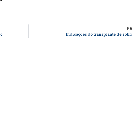
P
no
Indicações do transplante de sob