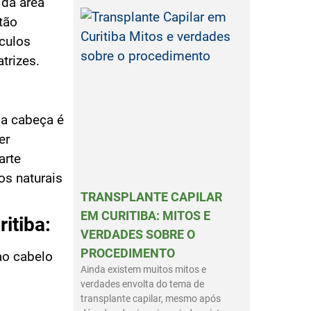
 da área
tão
ículos
trizes.
 da cabeça é
er
arte
os naturais
TRANSPLANTE CAPILAR
EM CURITIBA: MITOS E
itiba:
VERDADES SOBRE O
PROCEDIMENTO
ao cabelo
Ainda existem muitos mitos e
verdades envolta do tema de
transplante capilar, mesmo após