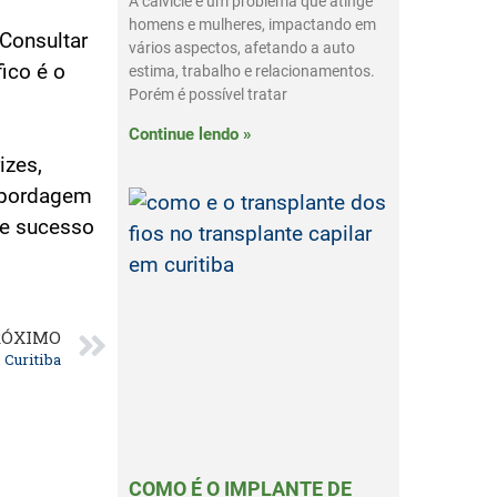
A calvície é um problema que atinge
homens e mulheres, impactando em
 Consultar
vários aspectos, afetando a auto
ico é o
estima, trabalho e relacionamentos.
Porém é possível tratar
Continue lendo »
izes,
 abordagem
 e sucesso
RÓXIMO
 Curitiba
COMO É O IMPLANTE DE