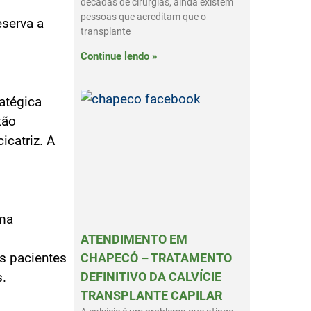
décadas de cirurgias, ainda existem
pessoas que acreditam que o
eserva a
transplante
Continue lendo »
atégica
tão
icatriz. A
uma
o
ATENDIMENTO EM
s pacientes
CHAPECÓ – TRATAMENTO
DEFINITIVO DA CALVÍCIE
s.
TRANSPLANTE CAPILAR