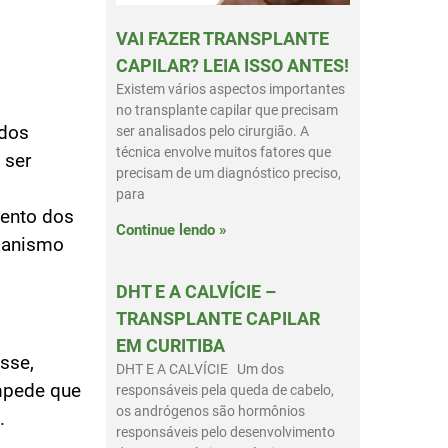
VAI FAZER TRANSPLANTE
CAPILAR? LEIA ISSO ANTES!
Existem vários aspectos importantes
no transplante capilar que precisam
 dos
ser analisados pelo cirurgião. A
técnica envolve muitos fatores que
 ser
precisam de um diagnóstico preciso,
para
mento dos
Continue lendo »
rganismo
DHT E A CALVÍCIE –
TRANSPLANTE CAPILAR
EM CURITIBA
sse,
DHT E A CALVÍCIE Um dos
mpede que
responsáveis pela queda de cabelo,
os andrógenos são hormônios
.
responsáveis pelo desenvolvimento