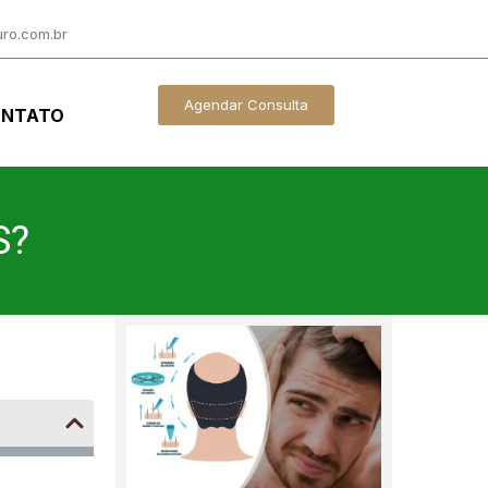
ro.com.br
Agendar Consulta
NTATO
S?