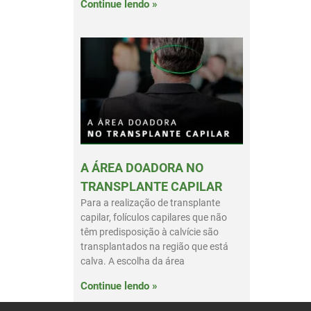
Continue lendo »
A ÁREA DOADORA NO
TRANSPLANTE CAPILAR
Para a realização de transplante
capilar, folículos capilares que não
têm predisposição à calvície são
transplantados na região que está
calva. A escolha da área
Continue lendo »