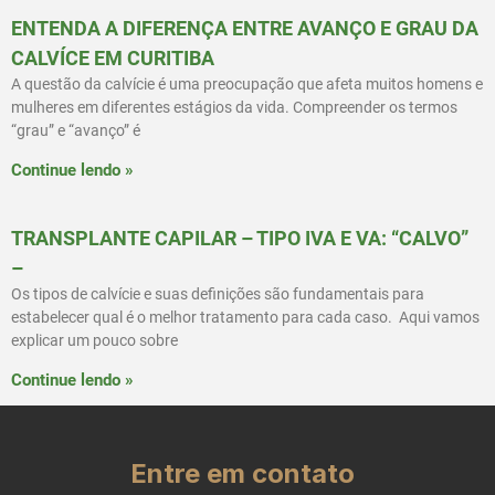
ENTENDA A DIFERENÇA ENTRE AVANÇO E GRAU DA
CALVÍCE EM CURITIBA
A questão da calvície é uma preocupação que afeta muitos homens e
mulheres em diferentes estágios da vida. Compreender os termos
“grau” e “avanço” é
Continue lendo »
TRANSPLANTE CAPILAR – TIPO IVA E VA: “CALVO”
–
Os tipos de calvície e suas definições são fundamentais para
estabelecer qual é o melhor tratamento para cada caso. Aqui vamos
explicar um pouco sobre
Continue lendo »
Entre em contato