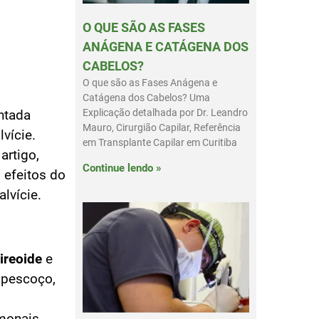
O QUE SÃO AS FASES
ANÁGENA E CATÁGENA DOS
CABELOS?
O que são as Fases Anágena e
Catágena dos Cabelos? Uma
ntada
Explicação detalhada por Dr. Leandro
Mauro, Cirurgião Capilar, Referência
vície.
em Transplante Capilar em Curitiba
artigo,
Continue lendo »
 efeitos do
lvície.
ireoide
e
o pescoço,
monais,