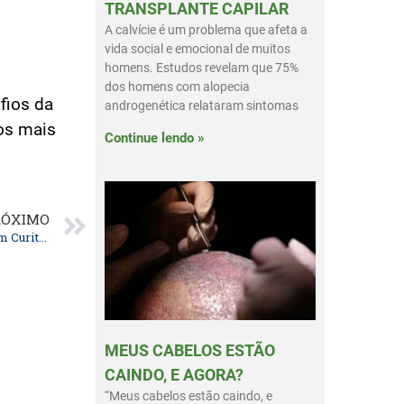
TRANSPLANTE CAPILAR
A calvície é um problema que afeta a
vida social e emocional de muitos
homens. Estudos revelam que 75%
dos homens com alopecia
fios da
androgenética relataram sintomas
los mais
Continue lendo »
RÓXIMO
Entenda a Diferença entre Avanço e Grau da Calvíce em Curitiba
MEUS CABELOS ESTÃO
CAINDO, E AGORA?
“Meus cabelos estão caindo, e