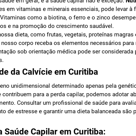
 saúde em geral, e a saúde capilar não é exceção.
Nut
es em vitaminas e minerais essenciais, pode levar à f
 Vitaminas como a biotina, o ferro e o zinco desem
elos e na promoção do crescimento saudável.
nossa dieta, como frutas, vegetais, proteínas magras
ue nosso corpo receba os elementos necessários para
entação sob orientação médica pode ser considerada 
s.
 da Calvície em Curitiba
eno unidimensional determinado apenas pela genéti
 contribuem para a perda capilar, podemos adotar a
mento. Consultar um profissional de saúde para aval
nto de estresse e garantir uma dieta balanceada são
 Saúde Capilar em Curitiba: