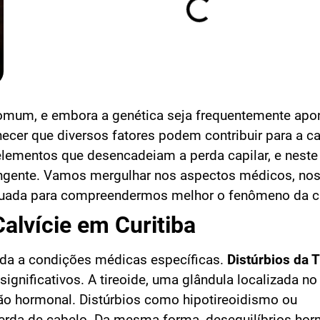
omum, e embora a genética seja frequentemente apo
hecer que diversos fatores podem contribuir para a cal
 elementos que desencadeiam a perda capilar, e neste 
ngente. Vamos mergulhar nos aspectos médicos, nos
equada para compreendermos melhor o fenômeno da ca
alvície em Curitiba
ada a condições médicas específicas.
Distúrbios da T
ignificativos. A tireoide, uma glândula localizada n
ão hormonal. Distúrbios como hipotireoidismo ou
erda de cabelo. Da mesma forma, desequilíbrios hor