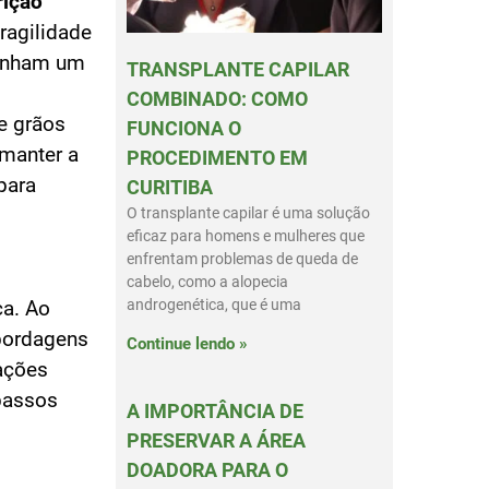
rição
ragilidade
penham um
TRANSPLANTE CAPILAR
COMBINADO: COMO
 e grãos
FUNCIONA O
 manter a
PROCEDIMENTO EM
para
CURITIBA
O transplante capilar é uma solução
eficaz para homens e mulheres que
enfrentam problemas de queda de
cabelo, como a alopecia
androgenética, que é uma
ca. Ao
bordagens
Continue lendo »
iações
 passos
A IMPORTÂNCIA DE
PRESERVAR A ÁREA
DOADORA PARA O