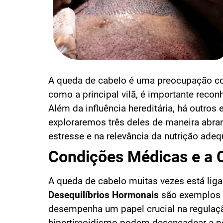
A queda de cabelo é uma preocupação c
como a principal vilã, é importante recon
Além da influência hereditária, há outros
exploraremos três deles de maneira abra
estresse e na relevância da nutrição ad
Condições Médicas e a C
A queda de cabelo muitas vezes está lig
Desequilíbrios Hormonais
são exemplos s
desempenha um papel crucial na regulaç
hipertireoidismo podem desencadear a p