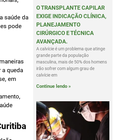
O TRANSPLANTE CAPILAR
EXIGE INDICAÇÃO CLÍNICA,
 a saúde da
PLANEJAMENTO
ões pode
CIRÚRGICO E TÉCNICA
AVANÇADA.
A calvície é um problema que atinge
grande parte da população
 maneiras
masculina, mais de 50% dos homens
irão sofrer com algum grau de
 a queda
calvície em
se, em
Continue lendo »
xamento,
saúde
uritiba