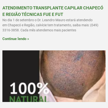
ATENDIMENTO TRANSPLANTE CAPILAR CHAPECÓ
E REGIÃO TÉCNICAS FUE E FUT
No dia 1 de setembro o Dr. Leandro Mauro estará atendendo
em Chapecó e Região, calvície tem tratamento, saiba mais: (049)
3316-3858. Cada mês atendemos mais pacientes
Continue lendo »